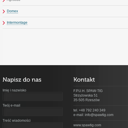
Domex
Intermontage
Imię i nazwisko
F.P.U.H. SPAW-TIG
Strzyżowska 51
35-505 Rzeszów
Twój e-mail
tel. +48 792 240 349
e-mail: info@spawtig.com
Treść wiadomości
www.spawtig.com