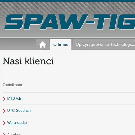
O firmie
Oprzyrządowanie Technologic
Zaufali nam:
MTU A.E.
UTC Goodrich
Wera studio
Agrobud